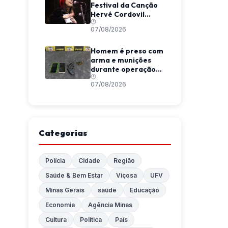
Festival da Canção
Hervé Cordovil
neste fim de semana
07/08/2026
Homem é preso com
arma e munições
durante operação
da Polícia Militar em
07/08/2026
Araponga
Categorias
Polícia
Cidade
Região
Saúde & Bem Estar
Viçosa
UFV
Minas Gerais
saúde
Educação
Economia
Agência Minas
Cultura
Política
País