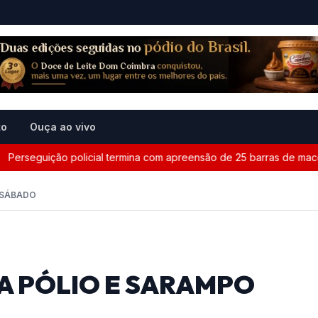
to
Ouça ao vivo
erseguição policial termina com apreensão de 25 barras de maconh
 SÁBADO
A PÓLIO E SARAMPO