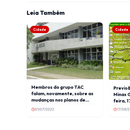
Leia Também
Cidade
Cidade
Membros do grupo TAC
Previs
falam, novamente, sobre as
Minas G
mudanças nos planos de
feira, 1
previdência do Agros
01/07/2022
17/06/