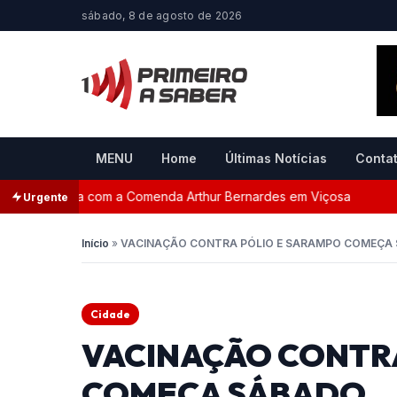
sábado, 8 de agosto de 2026
MENU
Home
Últimas Notícias
Conta
menageada com a Comenda Arthur Bernardes em Viçosa
P
Urgente
Início
»
VACINAÇÃO CONTRA PÓLIO E SARAMPO COMEÇA
Cidade
VACINAÇÃO CONTR
COMEÇA SÁBADO