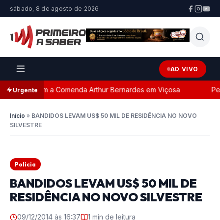
sábado, 8 de agosto de 2026
AO VIVO
ageada com a Comenda Arthur Bernardes em Viçosa
Pers
Urgente
Início
»
BANDIDOS LEVAM US$ 50 MIL DE RESIDÊNCIA NO NOVO
SILVESTRE
Polícia
BANDIDOS LEVAM US$ 50 MIL DE
RESIDÊNCIA NO NOVO SILVESTRE
09/12/2014 às 16:37
1 min de leitura