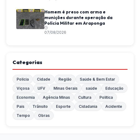
Homem é preso com arma e
munições durante operação da
Polícia Militar em Araponga
07/08/2026
Categorias
Polícia
Cidade
Região
Saúde & Bem Estar
Viçosa
UFV
Minas Gerais
saúde
Educação
Economia
Agência Minas
Cultura
Política
País
Trânsito
Esporte
Cidadania
Acidente
Tempo
Obras