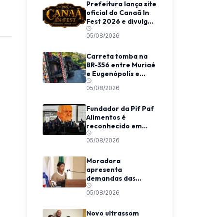
Prefeitura lança site
oficial do Canaã In
Fest 2026 e divulga
programação do
05/08/2026
evento
Carreta tomba na
BR-356 entre Muriaé
e Eugenópolis e
mobiliza equipes de
05/08/2026
resgate
Fundador da Pif Paf
Alimentos é
reconhecido em
evento nacional em
05/08/2026
São Paulo
Moradora
apresenta
demandas das
Coelhas em Tribuna
05/08/2026
Livre na Câmara de
Viçosa
Novo ultrassom