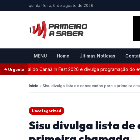
quinta-feira, 6 de agosto de 2026
MENU
Home
Últimas Notícias
Conta
nça site oficial do Canaã In Fest 2026 e divulga programação do eve
Urgente
Início
»
Sisu divulga lista de convocados para a primeira c
Uncategorized
Sisu divulga lista d
primeira chamada