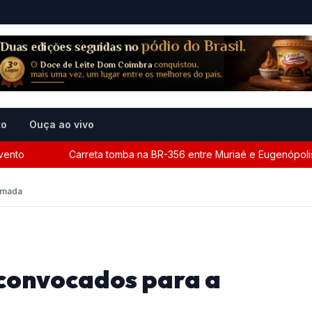
to
Ouça ao vivo
nto
Carreta tomba na BR-356 entre Muriaé e Eugenópolis e
hamada
e convocados para a