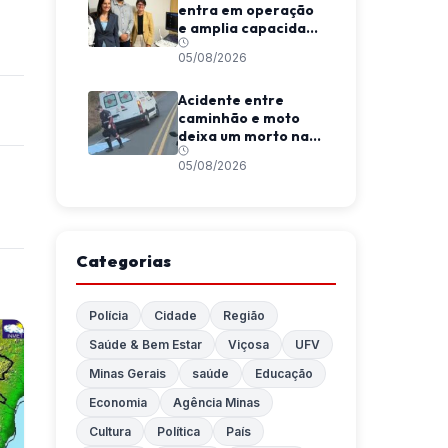
entra em operação
e amplia capacidade
diagnóstica em
05/08/2026
Viçosa
Acidente entre
caminhão e moto
deixa um morto na
MGC-120, entre
05/08/2026
Coimbra e São
Geraldo
Categorias
Polícia
Cidade
Região
Saúde & Bem Estar
Viçosa
UFV
Minas Gerais
saúde
Educação
Economia
Agência Minas
Cultura
Política
País