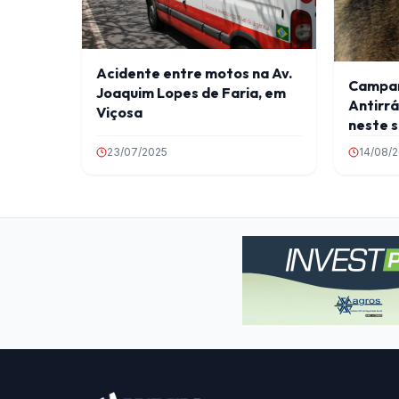
Acidente entre motos na Av.
Campan
Joaquim Lopes de Faria, em
Antirr
Viçosa
neste 
23/07/2025
14/08/