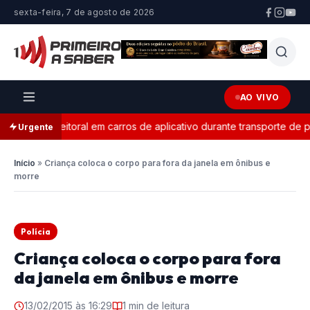
sexta-feira, 7 de agosto de 2026
AO VIVO
ganda eleitoral em carros de aplicativo durante transporte de pas
Urgente
Início
»
Criança coloca o corpo para fora da janela em ônibus e
morre
Polícia
Criança coloca o corpo para fora
da janela em ônibus e morre
13/02/2015 às 16:29
1 min de leitura