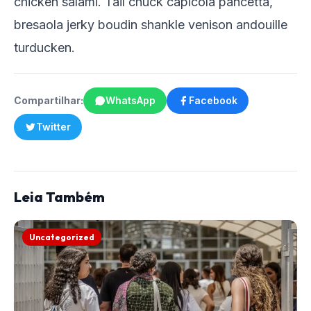
chicken salami. Tail chuck capicola pancetta,
bresaola jerky boudin shankle venison andouille
turducken.
Compartilhar:
WhatsApp
Facebook
Twitter
Leia Também
Uncategorized