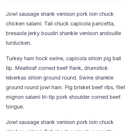
Jowl sausage shank venison pork loin chuck
chicken salami. Tail chuck capicola pancetta,
bresaola jerky boudin shankle venison andouille
turducken.
Turkey ham hock swine, capicola sirloin pig ball
tip. Meatloaf corned beef flank, drumstick
leberkas sirloin ground round. Swine shankle
ground round jowl ham. Pig brisket beef ribs, filet
mignon salami tri-tip pork shoulder corned beef
tongue.
Jowl sausage shank venison pork loin chuck