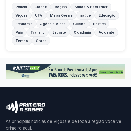
Polícia
Cidade
Região
Saúde & Bem Estar
Viçosa
UFV
Minas Gerais
saúde
Educação
Economia
Agência Minas
Cultura
Política
País
Trânsito
Esporte
Cidadania
Acidente
Tempo
Obras
As principais notícias de Viçosa e de toda a região você vê
primeiro aqui.