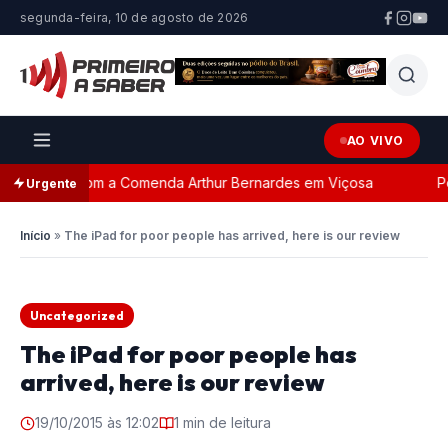
segunda-feira, 10 de agosto de 2026
AO VIVO
ageada com a Comenda Arthur Bernardes em Viçosa
Pers
Urgente
Início
»
The iPad for poor people has arrived, here is our review
Uncategorized
The iPad for poor people has
arrived, here is our review
19/10/2015 às 12:02
1 min de leitura