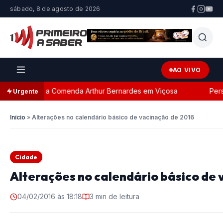
sábado, 8 de agosto de 2026
AO VIVO
com a Comenda Arthur Bernardes em Viçosa
Perseguição 
Urgente
Início
»
Alterações no calendário básico de vacinação de 2016
Cidade
Alterações no calendário básico de
04/02/2016 às 18:18
3 min de leitura