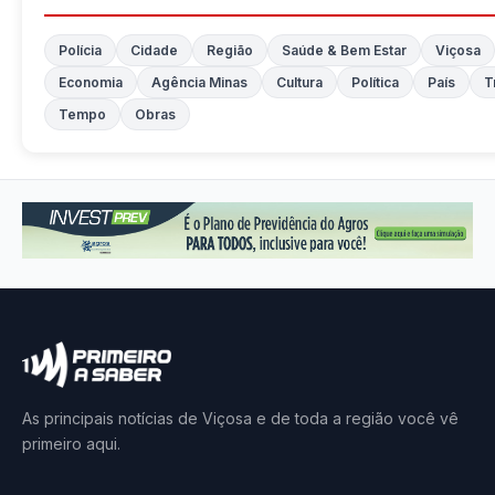
Polícia
Cidade
Região
Saúde & Bem Estar
Viçosa
Economia
Agência Minas
Cultura
Política
País
T
Tempo
Obras
As principais notícias de Viçosa e de toda a região você vê
primeiro aqui.