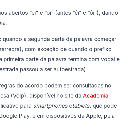
s abertos “ei” e “oi” (antes “éi” e “ói”), dando
ia.
s: quando a segunda parte da palavra começar
trarregra), com exceção de quando o prefixo
 a primeira parte da palavra termina com vogal e
strada passou a ser autoestrada).
 regras do acordo podem ser consultadas no
sa (Volp), disponível no site da
Academia
licativo para
smartphones
e
tablets,
que pode
Google Play, e em dispositivos da Apple, pela