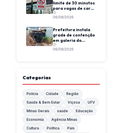
limite de 30 minutos
para vagas de carga
e descarga em
06/08/2026
Viçosa
Prefeitura instala
grade de contenção
em galeria do
Córrego da
06/08/2026
Conceição
Categorias
Polícia
Cidade
Região
Saúde & Bem Estar
Viçosa
UFV
Minas Gerais
saúde
Educação
Economia
Agência Minas
Cultura
Política
País