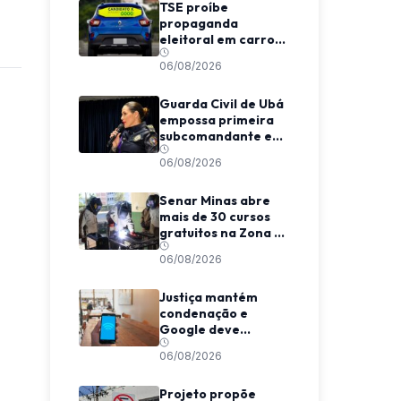
TSE proíbe
propaganda
eleitoral em carros
de aplicativo
06/08/2026
durante transporte
de passageiros
Guarda Civil de Ubá
empossa primeira
subcomandante e
cria estrutura
06/08/2026
voltada à proteção
das mulheres
Senar Minas abre
mais de 30 cursos
gratuitos na Zona da
Mata e Caparaó
06/08/2026
Justiça mantém
condenação e
Google deve
indenizar usuário
06/08/2026
por invasão de e-
mail em MG
Projeto propõe