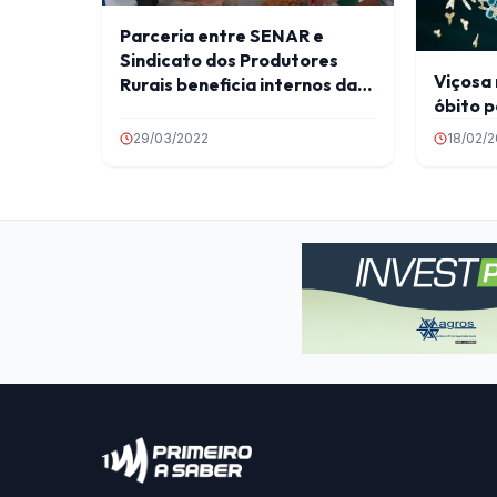
Parceria entre SENAR e
Sindicato dos Produtores
Viçosa 
Rurais beneficia internos da
óbito p
APAC Viçosa
29/03/2022
18/02/