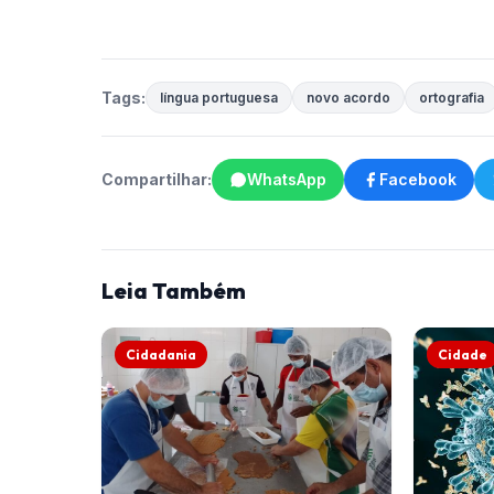
Tags:
língua portuguesa
novo acordo
ortografia
Compartilhar:
WhatsApp
Facebook
Leia Também
Cidadania
Cidade