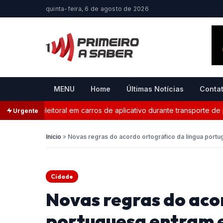
quinta-feira, 6 de agosto de 2026
MENU
Home
Últimas Notícias
Conta
ganda eleitoral em carros de aplicativo durante transporte de pas
Urgente
Início
»
Novas regras do acordo ortográfico da língua portu
Cidade
Novas regras do aco
portuguesa entram e