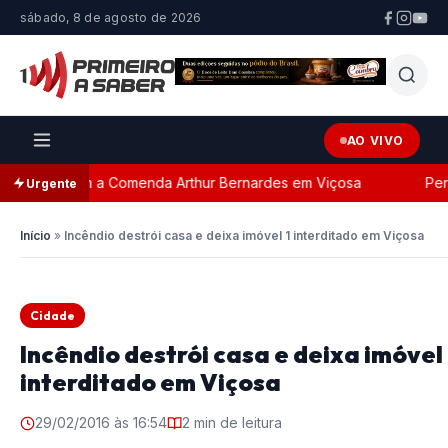
sábado, 8 de agosto de 2026
AO VIVO
eada com a Comenda Arthur Bernardes em Viçosa
Persegu
Urgente
Início
»
Incêndio destrói casa e deixa imóvel 1 interditado em Viçosa
Cidade
Incêndio destrói casa e deixa imóvel 
interditado em Viçosa
29/02/2016 às 16:54
2 min de leitura