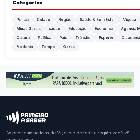
Categorias
Polícia
Cidade
Região
Saúde & Bem Estar
Viçosa
Minas Gerais
saúde
Educação
Economia
Agência M
Cultura
Política
País
Trânsito
Esporte
Cidadania
Acidente
Tempo
Obras
As principais notícias de Viçosa e de toda a região você vê
primeiro aqui.