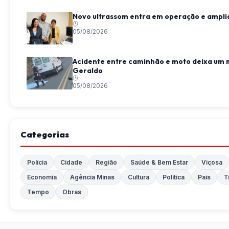
Novo ultrassom entra em operação e ampli
05/08/2026
Acidente entre caminhão e moto deixa um 
Geraldo
05/08/2026
Categorias
Polícia
Cidade
Região
Saúde & Bem Estar
Viçosa
Economia
Agência Minas
Cultura
Política
País
T
Tempo
Obras