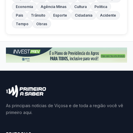
Economia
Agência Minas
Cultura
Política
País
Trânsito
Esporte
Cidadania
Acidente
Tempo
Obras
As principais notícias de Viçosa e de toda a região você vê
primeiro aqui.