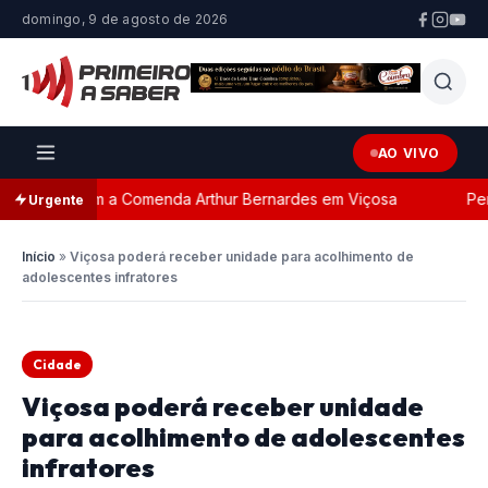
domingo, 9 de agosto de 2026
AO VIVO
geada com a Comenda Arthur Bernardes em Viçosa
Perse
Urgente
Início
»
Viçosa poderá receber unidade para acolhimento de
adolescentes infratores
Cidade
Viçosa poderá receber unidade
para acolhimento de adolescentes
infratores