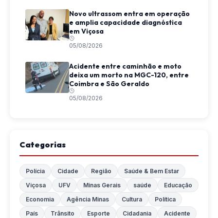
Novo ultrassom entra em operação
e amplia capacidade diagnóstica
em Viçosa
05/08/2026
Acidente entre caminhão e moto
deixa um morto na MGC-120, entre
Coimbra e São Geraldo
05/08/2026
Categorias
Polícia
Cidade
Região
Saúde & Bem Estar
Viçosa
UFV
Minas Gerais
saúde
Educação
Economia
Agência Minas
Cultura
Política
País
Trânsito
Esporte
Cidadania
Acidente