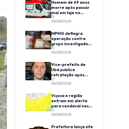
Homem de 69 anos
morre após passar
mal em laje no
Centro de Viçosa
06/08/2026
MPMG deflagra
operação contra
grupo investigado
por fraudes
06/08/2026
eletrônicas de R$
14,5 milhões em Juiz
de Fora
Vice-prefeito de
Ubá publica
retratação após
decisão judicial por
06/08/2026
ofensas a jornalista
Viçosa e região
entram em alerta
para vendaval nesta
quinta-feira
06/08/2026
Prefeitura lança site