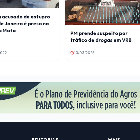
acusado de estupro
de Janeiro é preso na
a Mata
PM prende suspeito por
tráfico de drogas em VRB
2022
13/03/2025
EDITORIAS
MAIS