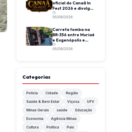
oficial do Canaã In
Fest 2026 e divulga
programação do
05/08/2026
evento
Carreta tomba na
BR-356 entre Muriaé
e Eugenópolis e
mobiliza equipes de
05/08/2026
resgate
Categorias
Polícia
Cidade
Região
Saúde & Bem Estar
Viçosa
UFV
Minas Gerais
saúde
Educação
Economia
Agência Minas
Cultura
Política
País