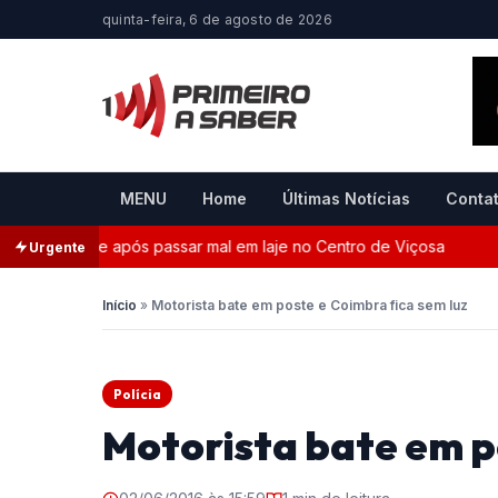
quinta-feira, 6 de agosto de 2026
MENU
Home
Últimas Notícias
Conta
s morre após passar mal em laje no Centro de Viçosa
MP
Urgente
Início
»
Motorista bate em poste e Coimbra fica sem luz
Polícia
Motorista bate em p