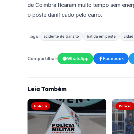
de Coimbra ficaram muito tempo sem energi
o poste danificado pelo carro.
Tags:
acidente de transito
batida em poste
cidad
Compartilhar:
WhatsApp
Facebook
Leia Também
Polícia
Polícia