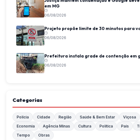
Justiça mantém condenação e Google deve i
em MG
06/08/2026
Projeto propõe limite de 30 minutos para 
06/08/2026
Prefeitura instala grade de contenção em 
06/08/2026
Categorias
Polícia
Cidade
Região
Saúde & Bem Estar
Viçosa
Economia
Agência Minas
Cultura
Política
País
T
Tempo
Obras