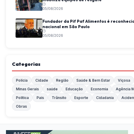
05/08/2026
Fundador da Pif Paf Alimentos é reconhec
nacional em São Paulo
05/08/2026
Categorias
Polícia
Cidade
Região
Saúde & Bem Estar
Viçosa
Minas Gerais
saúde
Educação
Economia
Agência M
Política
País
Trânsito
Esporte
Cidadania
Aciden
Obras