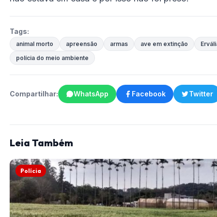
Tags:
animal morto
apreensão
armas
ave em extinção
Erváli
polícia do meio ambiente
Compartilhar:
WhatsApp
Facebook
Twitter
Leia Também
Polícia