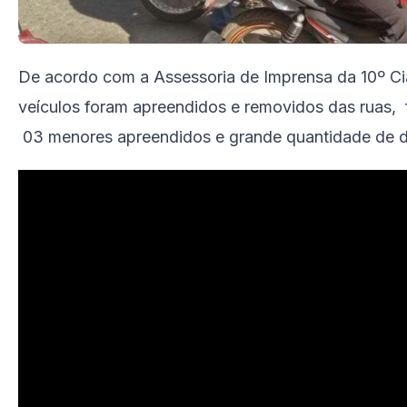
De acordo com a Assessoria de Imprensa da 10º Cia 
veículos foram apreendidos e removidos das ruas, f
03 menores apreendidos e grande quantidade de d