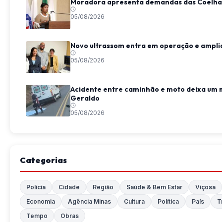
Moradora apresenta demandas das Coelhas
05/08/2026
Novo ultrassom entra em operação e ampli
05/08/2026
Acidente entre caminhão e moto deixa um 
Geraldo
05/08/2026
Categorias
Polícia
Cidade
Região
Saúde & Bem Estar
Viçosa
Economia
Agência Minas
Cultura
Política
País
T
Tempo
Obras