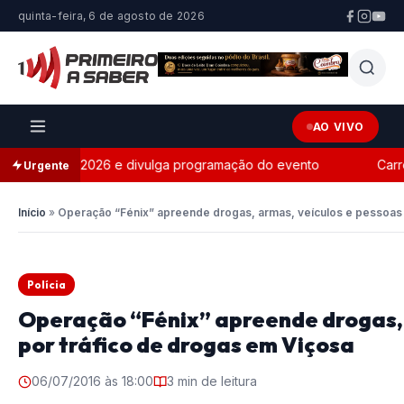
quinta-feira, 6 de agosto de 2026
AO VIVO
In Fest 2026 e divulga programação do evento
Carreta tomba
Urgente
Início
»
Operação “Fénix” apreende drogas, armas, veículos e pessoas 
Polícia
Operação “Fénix” apreende drogas, 
por tráfico de drogas em Viçosa
06/07/2016 às 18:00
3 min de leitura