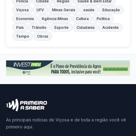
Polícia
Cidade
Região
Saúde & Bem Estar
Viçosa
UFV
Minas Gerais
saúde
Educação
Economia
Agência Minas
Cultura
Política
País
Trânsito
Esporte
Cidadania
Acidente
Tempo
Obras
As principais notícias de Viçosa e de toda a região você vê
primeiro aqui.