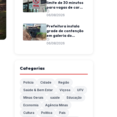
limite de 30 minutos
para vagas de carga
e descarga em
06/08/2026
Viçosa
Prefeitura instala
grade de contenção
em galeria do
Córrego da
06/08/2026
Conceição
Categorias
Polícia
Cidade
Região
Saúde & Bem Estar
Viçosa
UFV
Minas Gerais
saúde
Educação
Economia
Agência Minas
Cultura
Política
País