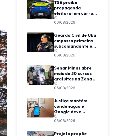
TSE proíbe
propaganda
eleitoral em carros
de aplicativo
06/08/2026
durante transporte
de passageiros
Guarda Civil de Ubá
empossa primeira
subcomandante e
cria estrutura
06/08/2026
voltada à proteção
das mulheres
Senar Minas abre
mais de 30 cursos
gratuitos na Zona da
Mata e Caparaó
06/08/2026
Justiça mantém
condenação e
Google deve
indenizar usuário
06/08/2026
por invasão de e-
mail em MG
Projeto propõe