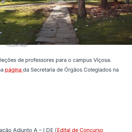
<![CDATA[]]>
eleções de professores para o campus Viçosa.
 na
página
da Secretaria de Órgãos Colegiados na
ção Adjunto A – I DE (
Edital de Concurso