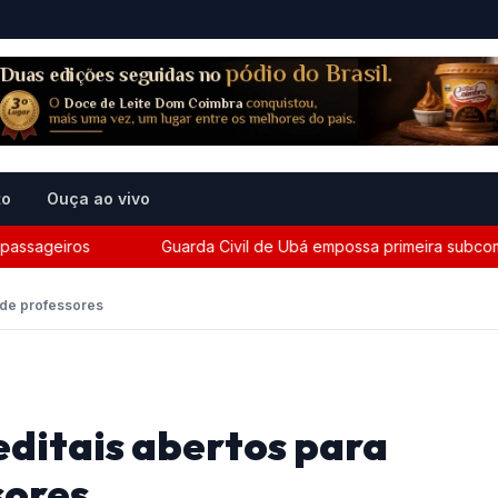
to
Ouça ao vivo
sageiros
Guarda Civil de Ubá empossa primeira subcomandan
 de professores
ditais abertos para
sores