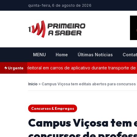
quinta-feira, 6 de agosto de 2026
MENU
Home
Últimas Notícias
Conta
ganda eleitoral em carros de aplicativo durante transporte de pas
Urgente
Início
»
Campus Viçosa tem editais abertos para concursos
Concursos & Empregos
Campus Viçosa tem e
concursos de profes