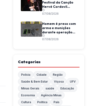
Festival da Canção
Hervé Cordovil
neste fim de semana
07/08/2026
Homem é preso com
arma e munições
durante operação
da Polícia Militar em
07/08/2026
Araponga
Categorias
Polícia
Cidade
Região
Saúde & Bem Estar
Viçosa
UFV
Minas Gerais
saúde
Educação
Economia
Agência Minas
Cultura
Política
País