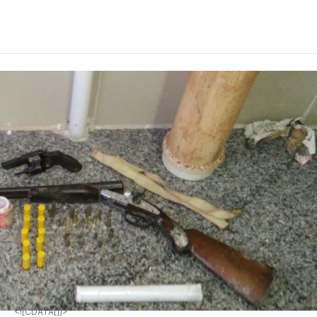
<![CDATA[]]>