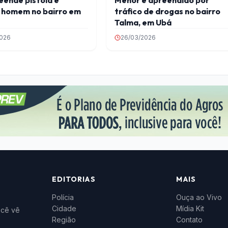
Menor é apreendido por
 homem no bairro em
tráfico de drogas no bairro
Talma, em Ubá
2026
26/03/2026
EDITORIAS
MAIS
Polícia
Ouça ao Vivo
Cidade
Mídia Kit
ocê vê
Região
Contato