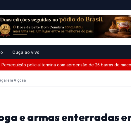
to
Ouça ao vivo
seguição policial termina com apreensão de 25 barras de maconha 
agal em Viçosa
roga e armas enterradas 