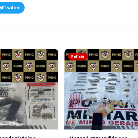
Twitter
Polícia
eende pistola e