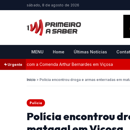
sábado, 8 de agosto de 2026
MENU
Home
Últimas Notícias
Conta
nageada com a Comenda Arthur Bernardes em Viçosa
Per
Urgente
Início
»
Polícia encontrou droga e armas enterradas em mat
Polícia
Polícia encontrou d
matagal em Viçosa