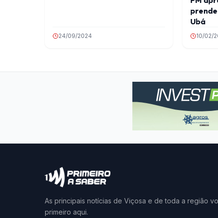
prende
Ubá
24/09/2024
10/02/
As principais notícias de Viçosa e de toda a região v
primeiro aqui.