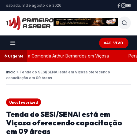
sábado, 8 de agosto de 2026
AO VIVO
da com a Comenda Arthur Bernardes em Viçosa
Persegui
Urgente
Início
»
Tenda do SESI/SENAI está em Viçosa oferecendo
capacitação em 09 áreas
Uncategorized
Tenda do SESI/SENAI está em
Viçosa oferecendo capacitação
em 09 áreas