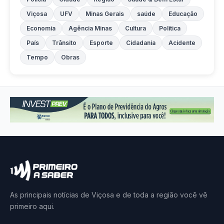
Viçosa
UFV
Minas Gerais
saúde
Educação
Economia
Agência Minas
Cultura
Política
País
Trânsito
Esporte
Cidadania
Acidente
Tempo
Obras
As principais notícias de Viçosa e de toda a região você vê
primeiro aqui.