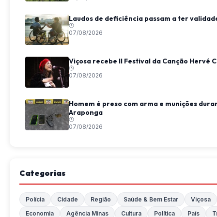
Laudos de deficiência passam a ter valida
07/08/2026
Viçosa recebe II Festival da Canção Hervé 
07/08/2026
Homem é preso com arma e munições durant
Araponga
07/08/2026
Categorias
Polícia
Cidade
Região
Saúde & Bem Estar
Viçosa
Economia
Agência Minas
Cultura
Política
País
T