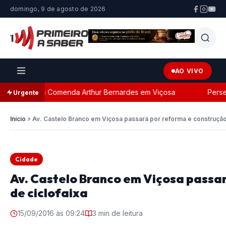
domingo, 9 de agosto de 2026
AO VIVO
 a Comenda Arthur Bernardes em Viçosa
Perseguição po
Urgente
Início
»
Av. Castelo Branco em Viçosa passará por reforma e construção 
Cidade
Av. Castelo Branco em Viçosa passa
de ciclofaixa
15/09/2016 às 09:24
3 min de leitura