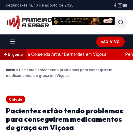
segunda-feira, 10 de agosto de 2026
AO VIVO
eada com a Comenda Arthur Bernardes em Viçosa
Perseg
Urgente
Início
»
Pacientes estão tendo problemas para conseguirem
medicamentos de graça em Viçosa
Cidade
Pacientes estão tendo problemas
para conseguirem medicamentos
de graça em Viçosa