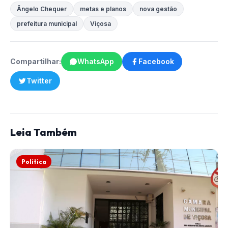
Ângelo Chequer
metas e planos
nova gestão
prefeitura municipal
Viçosa
Compartilhar:
WhatsApp
Facebook
Twitter
Leia Também
Política