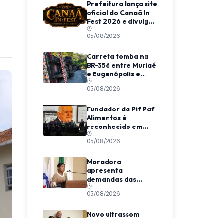
Prefeitura lança site
oficial do Canaã In
Fest 2026 e divulga
programação do
05/08/2026
evento
Carreta tomba na
BR-356 entre Muriaé
e Eugenópolis e
mobiliza equipes de
05/08/2026
resgate
Fundador da Pif Paf
Alimentos é
reconhecido em
evento nacional em
05/08/2026
São Paulo
Moradora
apresenta
demandas das
Coelhas em Tribuna
05/08/2026
Livre na Câmara de
Viçosa
Novo ultrassom