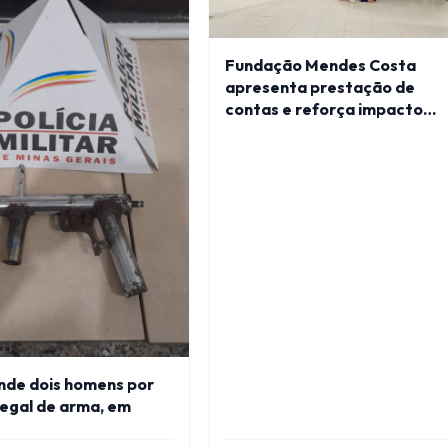
Fundação Mendes Costa
apresenta prestação de
contas e reforça impacto
social em Visconde do Rio
Branco
nde dois homens por
legal de arma, em