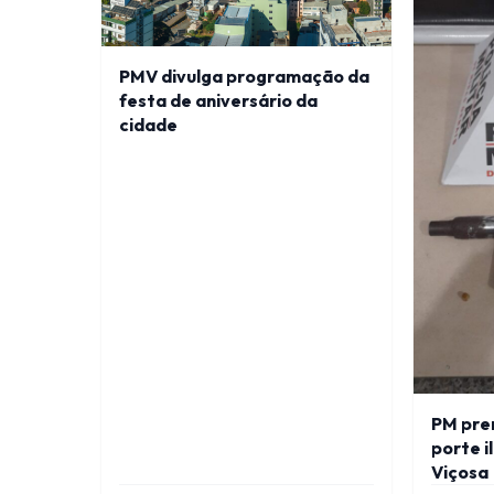
PMV divulga programação da
festa de aniversário da
cidade
PM pre
porte i
Viçosa