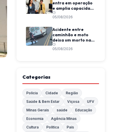
entra em operação
e amplia capacidade
diagnóstica em
05/08/2026
Viçosa
Acidente entre
caminhão e moto
deixa um morto na
MGC-120, entre
05/08/2026
Coimbra e São
Geraldo
Categorias
Polícia
Cidade
Região
Saúde & Bem Estar
Viçosa
UFV
Minas Gerais
saúde
Educação
Economia
Agência Minas
Cultura
Política
País