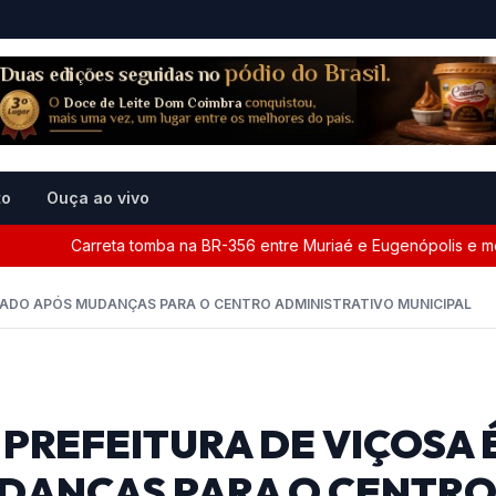
to
Ouça ao vivo
Carreta tomba na BR-356 entre Muriaé e Eugenópolis e mobiliz
CHADO APÓS MUDANÇAS PARA O CENTRO ADMINISTRATIVO MUNICIPAL
PREFEITURA DE VIÇOSA 
DANÇAS PARA O CENTR