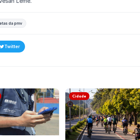
ovesan Leme.
etas da pmv
Twitter
Cidade