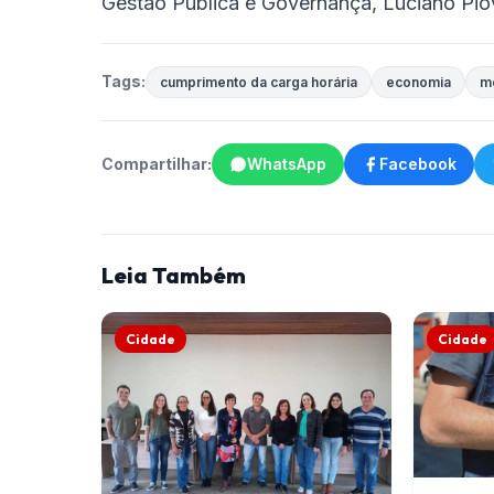
Gestão Pública e Governança, Luciano Pi
Tags:
cumprimento da carga horária
economia
m
Compartilhar:
WhatsApp
Facebook
Leia Também
Cidade
Cidade