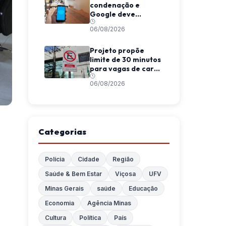
condenação e
Google deve
indenizar usuário
06/08/2026
por invasão de e-
mail em MG
Projeto propõe
limite de 30 minutos
para vagas de carga
e descarga em
06/08/2026
Viçosa
Categorias
Polícia
Cidade
Região
Saúde & Bem Estar
Viçosa
UFV
Minas Gerais
saúde
Educação
Economia
Agência Minas
Cultura
Política
País