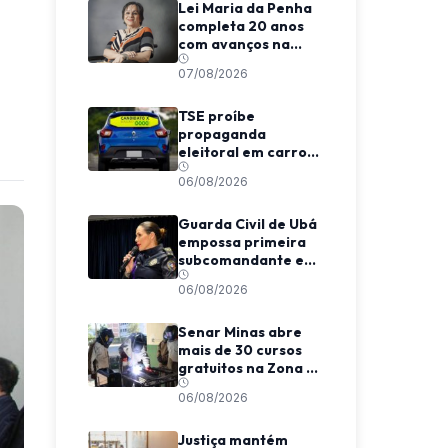
Lei Maria da Penha
completa 20 anos
com avanços na
proteção e desafios
07/08/2026
na aplicação
TSE proíbe
propaganda
eleitoral em carros
de aplicativo
06/08/2026
durante transporte
de passageiros
Guarda Civil de Ubá
empossa primeira
subcomandante e
cria estrutura
06/08/2026
voltada à proteção
das mulheres
Senar Minas abre
mais de 30 cursos
gratuitos na Zona da
Mata e Caparaó
06/08/2026
Justiça mantém