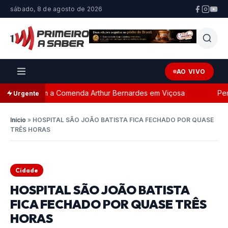
sábado, 8 de agosto de 2026
AO VIVO
eada com a Comenda Arthur Bernardes em Viçosa
Perseg
Urgente
Início
»
HOSPITAL SÃO JOÃO BATISTA FICA FECHADO POR QUASE
TRÊS HORAS
Cidade
HOSPITAL SÃO JOÃO BATISTA
FICA FECHADO POR QUASE TRÊS
HORAS