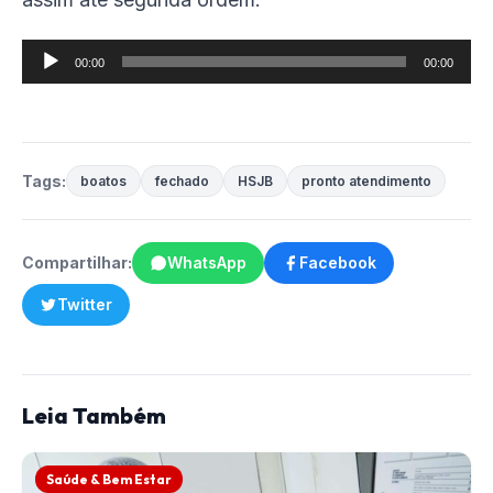
Tocador
00:00
00:00
de
áudio
Tags:
boatos
fechado
HSJB
pronto atendimento
Compartilhar:
WhatsApp
Facebook
Twitter
Leia Também
Saúde & Bem Estar