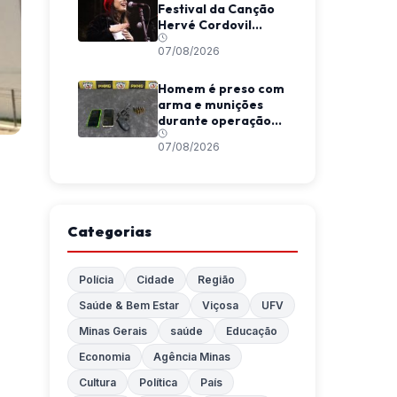
Festival da Canção
Hervé Cordovil
neste fim de semana
07/08/2026
Homem é preso com
arma e munições
durante operação
da Polícia Militar em
07/08/2026
Araponga
Categorias
Polícia
Cidade
Região
Saúde & Bem Estar
Viçosa
UFV
Minas Gerais
saúde
Educação
Economia
Agência Minas
Cultura
Política
País