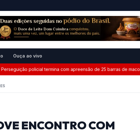
to
Ouça ao vivo
eguição policial termina com apreensão de 25 barras de maconha 
RES
OVE ENCONTRO COM