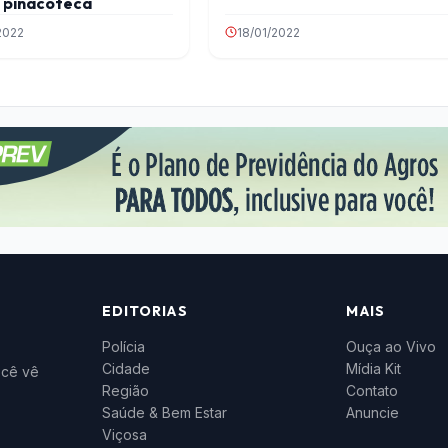
a pinacoteca
2022
18/01/2022
EDITORIAS
MAIS
Polícia
Ouça ao Vivo
Cidade
Mídia Kit
ocê vê
Região
Contato
Saúde & Bem Estar
Anuncie
Viçosa