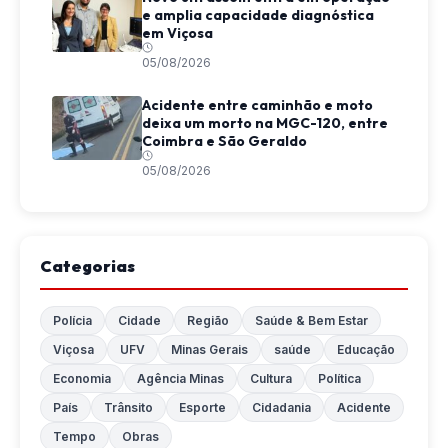
e amplia capacidade diagnóstica
em Viçosa
05/08/2026
Acidente entre caminhão e moto
deixa um morto na MGC-120, entre
Coimbra e São Geraldo
05/08/2026
Categorias
Polícia
Cidade
Região
Saúde & Bem Estar
Viçosa
UFV
Minas Gerais
saúde
Educação
Economia
Agência Minas
Cultura
Política
País
Trânsito
Esporte
Cidadania
Acidente
Tempo
Obras