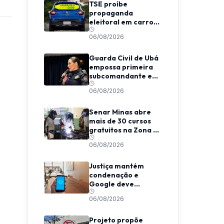
TSE proíbe
propaganda
eleitoral em carros
de aplicativo
06/08/2026
durante transporte
de passageiros
Guarda Civil de Ubá
empossa primeira
subcomandante e
cria estrutura
06/08/2026
voltada à proteção
das mulheres
Senar Minas abre
mais de 30 cursos
gratuitos na Zona da
Mata e Caparaó
06/08/2026
Justiça mantém
condenação e
Google deve
indenizar usuário
06/08/2026
por invasão de e-
mail em MG
Projeto propõe