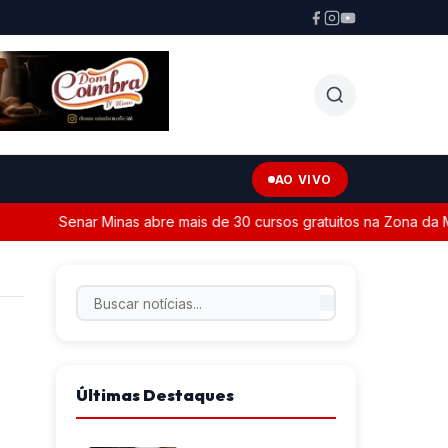
AO VIVO
Senar Minas abre mais de 30 cursos gratuitos na Zona da Mat
Últimas Destaques