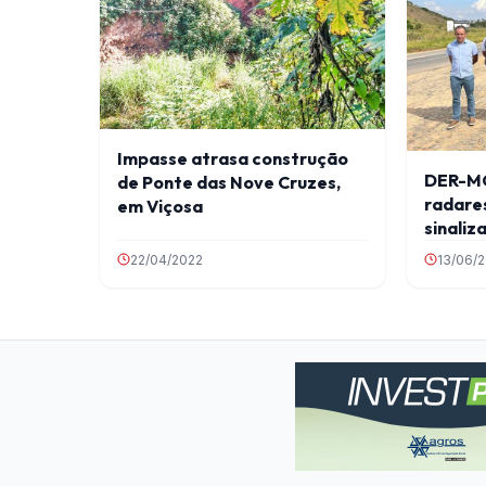
Impasse atrasa construção
DER-MG
de Ponte das Nove Cruzes,
radares
em Viçosa
sinaliz
22/04/2022
13/06/