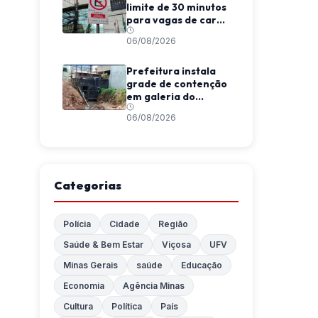
limite de 30 minutos
para vagas de carga
e descarga em
06/08/2026
Viçosa
Prefeitura instala
grade de contenção
em galeria do
Córrego da
06/08/2026
Conceição
Categorias
Polícia
Cidade
Região
Saúde & Bem Estar
Viçosa
UFV
Minas Gerais
saúde
Educação
Economia
Agência Minas
Cultura
Política
País