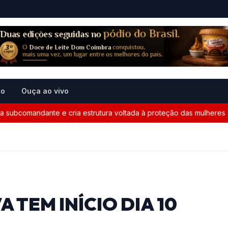
to
Ouça ao vivo
ubcomandante e cria estrutura voltada à proteção das mulheres
 TEM INÍCIO DIA 10