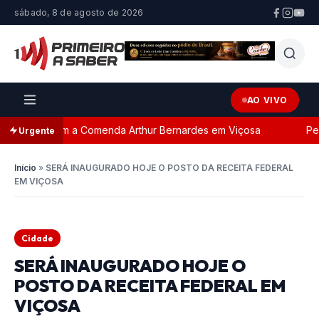
sábado, 8 de agosto de 2026
AO VIVO
eada com a Comenda Arthur Bernardes em Viçosa
Perseg
Urgente
Início
»
SERÁ INAUGURADO HOJE O POSTO DA RECEITA FEDERAL
EM VIÇOSA
Cidade
SERÁ INAUGURADO HOJE O
POSTO DA RECEITA FEDERAL EM
VIÇOSA