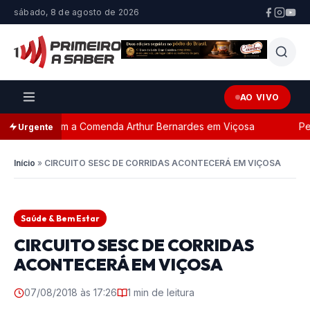
sábado, 8 de agosto de 2026
AO VIVO
geada com a Comenda Arthur Bernardes em Viçosa
Perse
Urgente
Início
»
CIRCUITO SESC DE CORRIDAS ACONTECERÁ EM VIÇOSA
Saúde & Bem Estar
CIRCUITO SESC DE CORRIDAS
ACONTECERÁ EM VIÇOSA
07/08/2018 às 17:26
1 min de leitura