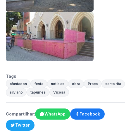
Tags:
afastados
festa
notícias
obra
Praça
santa rita
silviano
tapumes
Viçosa
Compartilhar:
WhatsApp
Facebook
Twitter