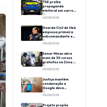
TSE proíbe
propaganda
eleitoral em carros
de aplicativo
06/08/2026
durante transporte
de passageiros
Guarda Civil de Ubá
empossa primeira
subcomandante e
cria estrutura
06/08/2026
voltada à proteção
das mulheres
Senar Minas abre
mais de 30 cursos
gratuitos na Zona da
Mata e Caparaó
06/08/2026
Justiça mantém
condenação e
Google deve
indenizar usuário
06/08/2026
por invasão de e-
mail em MG
Projeto propõe