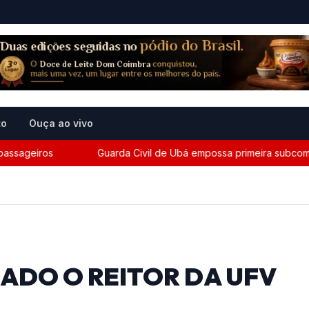
to
Ouça ao vivo
geiros
Guarda Civil de Ubá empossa primeira subcomandant
ADO O REITOR DA UFV