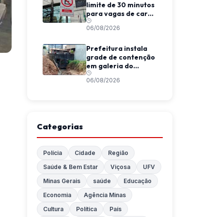
limite de 30 minutos
para vagas de carga
e descarga em
06/08/2026
Viçosa
Prefeitura instala
grade de contenção
em galeria do
Córrego da
06/08/2026
Conceição
Categorias
Polícia
Cidade
Região
Saúde & Bem Estar
Viçosa
UFV
Minas Gerais
saúde
Educação
Economia
Agência Minas
Cultura
Política
País