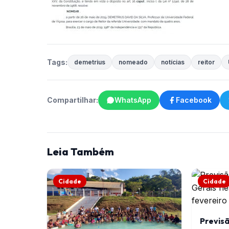
Tags:
demetrius
nomeado
notícias
reitor
Compartilhar:
WhatsApp
Facebook
Leia Também
Cidade
Cidade
Previs