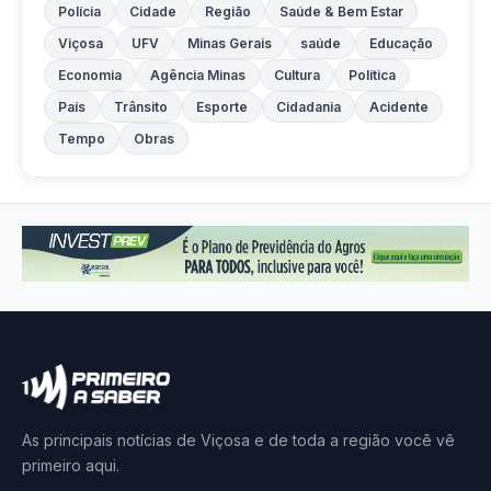
Polícia
Cidade
Região
Saúde & Bem Estar
Viçosa
UFV
Minas Gerais
saúde
Educação
Economia
Agência Minas
Cultura
Política
País
Trânsito
Esporte
Cidadania
Acidente
Tempo
Obras
As principais notícias de Viçosa e de toda a região você vê
primeiro aqui.