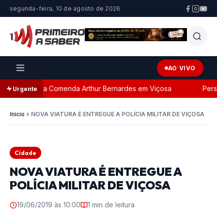
segunda-feira, 10 de agosto de 2026
AO VIVO
ada com a Comenda Arthur Bernardes em Viçosa
Persegu
Urgente
Início
»
NOVA VIATURA É ENTREGUE A POLÍCIA MILITAR DE VIÇOSA
Cidade
NOVA VIATURA É ENTREGUE A
POLÍCIA MILITAR DE VIÇOSA
19/06/2019 às 10:00
1 min de leitura