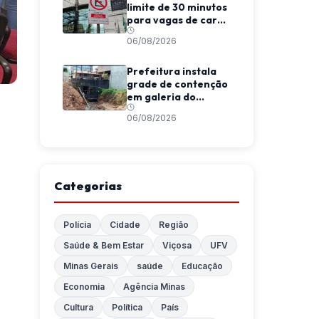
limite de 30 minutos
para vagas de carga
e descarga em
06/08/2026
Viçosa
Prefeitura instala
grade de contenção
em galeria do
Córrego da
06/08/2026
Conceição
Categorias
Polícia
Cidade
Região
Saúde & Bem Estar
Viçosa
UFV
Minas Gerais
saúde
Educação
Economia
Agência Minas
Cultura
Política
País