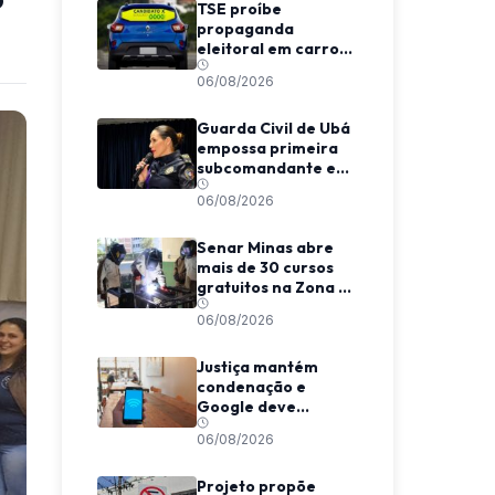
TSE proíbe
propaganda
eleitoral em carros
de aplicativo
06/08/2026
durante transporte
de passageiros
Guarda Civil de Ubá
empossa primeira
subcomandante e
cria estrutura
06/08/2026
voltada à proteção
das mulheres
Senar Minas abre
mais de 30 cursos
gratuitos na Zona da
Mata e Caparaó
06/08/2026
Justiça mantém
condenação e
Google deve
indenizar usuário
06/08/2026
por invasão de e-
mail em MG
Projeto propõe