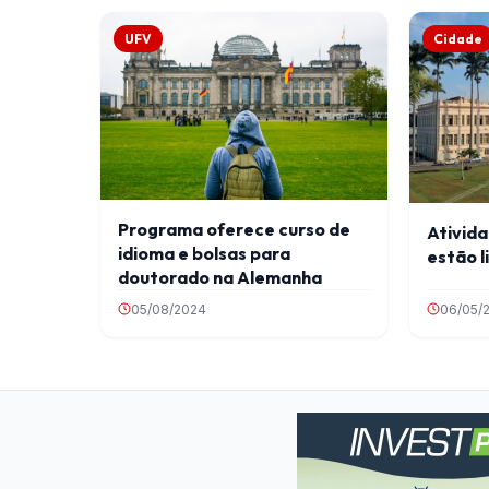
UFV
Cidade
Programa oferece curso de
Ativida
idioma e bolsas para
estão l
doutorado na Alemanha
05/08/2024
06/05/