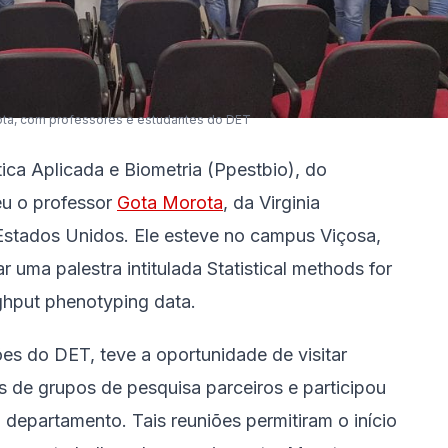
ota, com professores e estudantes do DET
ca Aplicada e Biometria (Ppestbio), do
eu o professor
Gota Morota
, da Virginia
, Estados Unidos. Ele esteve no campus Viçosa,
ar uma palestra intitulada Statistical methods for
ughput phenotyping data.
s do DET, teve a oportunidade de visitar
s de grupos de pesquisa parceiros e participou
departamento. Tais reuniões permitiram o início