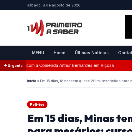
sábado, 8 de agosto de 2026
MENU
Home
Últimas Notícias
Conta
ageada com a Comenda Arthur Bernardes em Viçosa
Pers
Urgente
Início
»
Em 15 dias, Minas tem quase 20 mil inscrições para
Política
Em 15 dias, Minas te
para mesários; curs