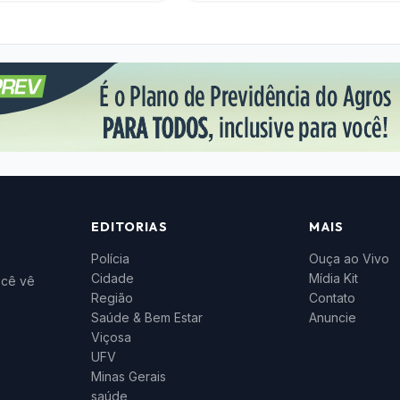
EDITORIAS
MAIS
Polícia
Ouça ao Vivo
Cidade
Mídia Kit
ocê vê
Região
Contato
Saúde & Bem Estar
Anuncie
Viçosa
UFV
Minas Gerais
saúde