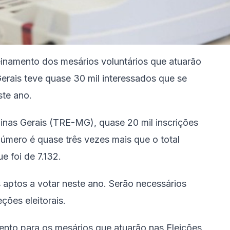
inamento dos mesários voluntários
que atuarão
erais teve quase 30 mil interessados que se
ste ano.
Minas Gerais (TRE-MG), quase 20 mil inscrições
número é quase três vezes mais que o total
e foi de 7.132.
 aptos a votar neste ano. Serão necessários
ções eleitorais.
ento para os mesários que atuarão nas Eleições