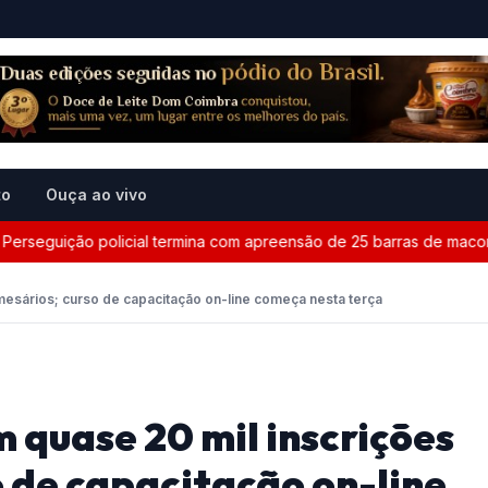
to
Ouça ao vivo
eguição policial termina com apreensão de 25 barras de maconha 
 mesários; curso de capacitação on-line começa nesta terça
m quase 20 mil inscrições
o de capacitação on-line