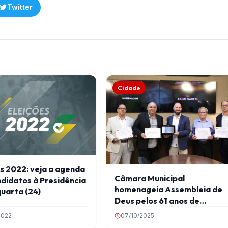
Twitter
Cidade
s 2022: veja a agenda
Câmara Municipal
didatos à Presidência
homenageia Assembleia de
uarta (24)
Deus pelos 61 anos de
atuação em Viçosa
2022
07/10/2025