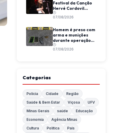
Festival da Canção
Hervé Cordovil
neste fim de semana
07/08/2026
Homem é preso com
arma e munições
durante operação
da Polícia Militar em
07/08/2026
Araponga
Categorias
Polícia
Cidade
Região
Saúde & Bem Estar
Viçosa
UFV
Minas Gerais
saúde
Educação
Economia
Agência Minas
Cultura
Política
País