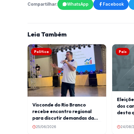
Compartilhar:
WhatsApp
Facebook
Leia Também
Política
País
Eleiçõe
Visconde do Rio Branco
dos can
recebe encontro regional
desta q
para discutir demandas da
Zona da Mata
25/06/2026
24/08/