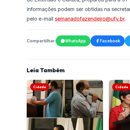
informações podem ser obtidas na secreta
pelo e-mail
semanadofazendeiro@ufv.br
.
Compartilhar:
WhatsApp
Facebook
Leia Também
Cidade
Cidade