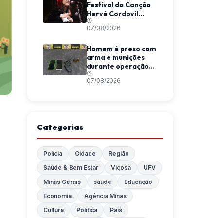
Festival da Canção
Hervé Cordovil
neste fim de semana
07/08/2026
Homem é preso com
arma e munições
durante operação
da Polícia Militar em
07/08/2026
Araponga
Categorias
Polícia
Cidade
Região
Saúde & Bem Estar
Viçosa
UFV
Minas Gerais
saúde
Educação
Economia
Agência Minas
Cultura
Política
País