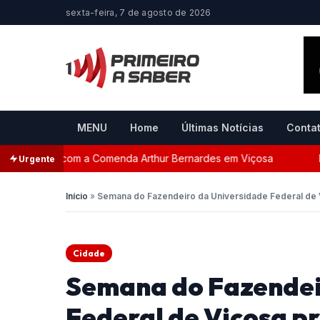
sexta-feira, 7 de agosto de 2026
MENU
Home
Últimas Notícias
Conta
ageada com a Comenda Arthur Bernardes em Viçosa
Pers
Urgente
Início
»
Semana do Fazendeiro da Universidade Federal de 
Cidade
Semana do Fazendei
Federal de Viçosa pr