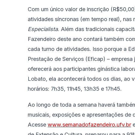
Com um único valor de inscrição (R$50,00)
atividades síncronas (em tempo real), na
Especialista
. Além das tradicionais capac
Fazendeiro deste ano contará também com 
cada turno de atividades. Isso porque a Ed
Prestação de Serviços (Eficap) – empresa 
oferecerá aos participantes ginástica lab
Lobato, ela acontecerá todos os dias, ao v
horários: 7h35, 11h45, 13h35 e 17h45.
Ao longo de toda a semana haverá també
musicais, exposições e apresentações de d
Acesse
www.semanadofazendeiro.ufv.br
e
de Extensão e Cultura, preparou para a 9