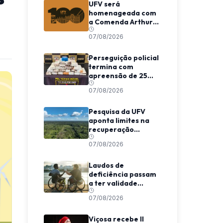
UFV será
homenageada com
a Comenda Arthur
Bernardes em
07/08/2026
Viçosa
Perseguição policial
termina com
apreensão de 25
barras de maconha
07/08/2026
entre Viçosa e
Coimbra
Pesquisa da UFV
aponta limites na
recuperação
climática de
07/08/2026
florestas
secundárias na
Amazônia
Laudos de
deficiência passam
a ter validade
indeterminada em
07/08/2026
Minas Gerais
Viçosa recebe II