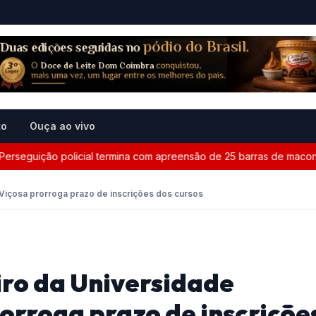
to
Ouça ao vivo
eguição policial termina com apreensão de 25 barras de maconha 
Viçosa prorroga prazo de inscrições dos cursos
ro da Universidade
orroga prazo de inscriçõe