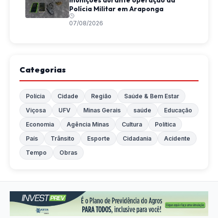
munições durante operação da
Polícia Militar em Araponga
07/08/2026
Categorias
Polícia
Cidade
Região
Saúde & Bem Estar
Viçosa
UFV
Minas Gerais
saúde
Educação
Economia
Agência Minas
Cultura
Política
País
Trânsito
Esporte
Cidadania
Acidente
Tempo
Obras