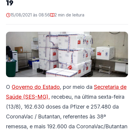
19
15/08/2021 às 08:56
2 min de leitura
O
Governo do Estado
, por meio da
Secretaria de
Saúde (SES-MG),
recebeu, na última sexta-feira
(13/8), 162.630 doses da Pfizer e 257.480 da
CoronaVac / Butantan, referentes às 38ª
remessa, e mais 192.600 da CoronaVac/Butantan