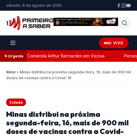
sábado, 8 de agosto de 2026
AO VIVO
a com a Comenda Arthur Bernardes em Viçosa
Perseguiç
Urgente
Início
»
Minas distribui na próxima segunda-feira, 16, mais de 900 mil
doses de vacinas contra a Covid-19
Cidade
Minas distribui na próxima
segunda-feira, 16, mais de 900 mil
doses de vacinas contra a Covid-