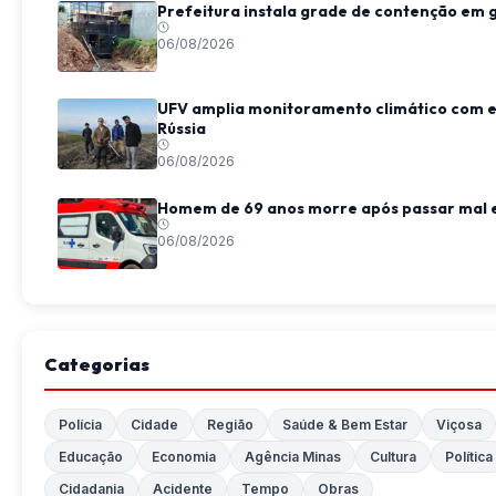
Prefeitura instala grade de contenção em 
06/08/2026
UFV amplia monitoramento climático com e
Rússia
06/08/2026
Homem de 69 anos morre após passar mal e
06/08/2026
Categorias
Polícia
Cidade
Região
Saúde & Bem Estar
Viçosa
Educação
Economia
Agência Minas
Cultura
Política
Cidadania
Acidente
Tempo
Obras