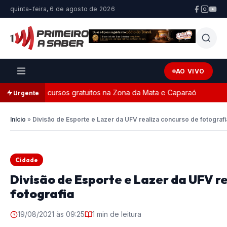
quinta-feira, 6 de agosto de 2026
AO VIVO
s de 30 cursos gratuitos na Zona da Mata e Caparaó
Justi
Urgente
Início
»
Divisão de Esporte e Lazer da UFV realiza concurso de fotografi
Cidade
Divisão de Esporte e Lazer da UFV r
fotografia
19/08/2021 às 09:25
1 min de leitura