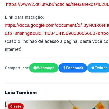
https://www2.dti.ufv.br/noticias/files/anexos/162
Link para inscrição:
https://docs.google.com/document/d/18yNClR6N
usp=sharing&ouid=116843415698586656637&rtpof
(caso o link não dê acesso a página, basta você co
internet)
Compartilhar:
WhatsApp
Facebook
Twitter
Leia Também
Cidade