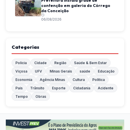
Prefeitura instala grade de
contenção em galeria do Córrego
da Conceição
06/08/2026
Categorias
Polícia
Cidade
Região
Saúde & Bem Estar
Viçosa
UFV
Minas Gerais
saúde
Educação
Economia
Agência Minas
Cultura
Política
País
Trânsito
Esporte
Cidadania
Acidente
Tempo
Obras