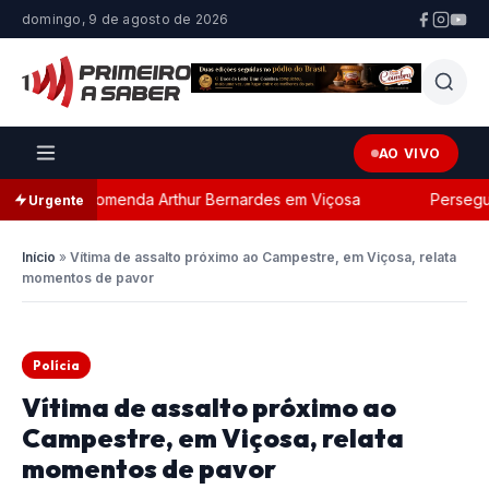
domingo, 9 de agosto de 2026
AO VIVO
com a Comenda Arthur Bernardes em Viçosa
Perseguição 
Urgente
Início
»
Vítima de assalto próximo ao Campestre, em Viçosa, relata
momentos de pavor
Polícia
Vítima de assalto próximo ao
Campestre, em Viçosa, relata
momentos de pavor