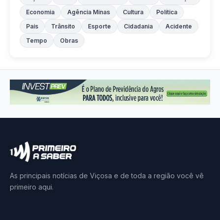
Economia
Agência Minas
Cultura
Política
País
Trânsito
Esporte
Cidadania
Acidente
Tempo
Obras
As principais notícias de Viçosa e de toda a região você vê
primeiro aqui.