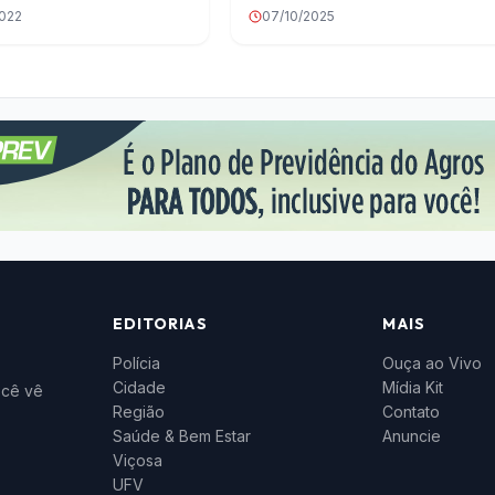
2022
07/10/2025
EDITORIAS
MAIS
Polícia
Ouça ao Vivo
Cidade
Mídia Kit
ocê vê
Região
Contato
Saúde & Bem Estar
Anuncie
Viçosa
UFV