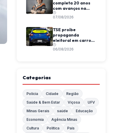
completa 20 anos
com avanços na
proteção e desafios
07/08/2026
na aplicação
TSE proíbe
propaganda
eleitoral em carros
de aplicativo
06/08/2026
durante transporte
de passageiros
Categorias
Polícia
Cidade
Região
Saúde & Bem Estar
Viçosa
UFV
Minas Gerais
saúde
Educação
Economia
Agência Minas
Cultura
Política
País