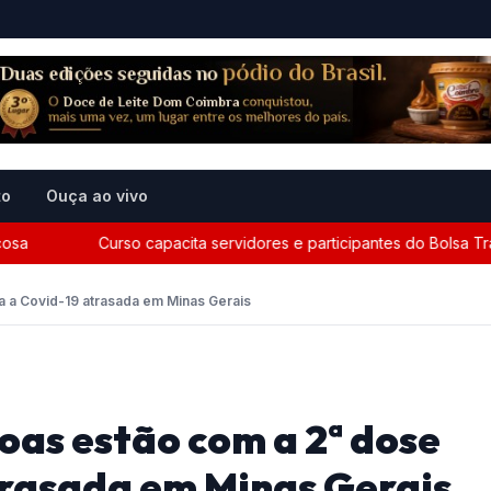
to
Ouça ao vivo
Curso capacita servidores e participantes do Bolsa Trabal
a a Covid-19 atrasada em Minas Gerais
oas estão com a 2ª dose
trasada em Minas Gerais