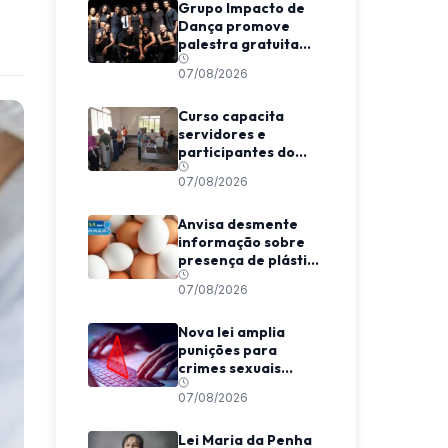
Grupo Impacto de
Dança promove
palestra gratuita
sobre carreira
07/08/2026
artística em Viçosa
Curso capacita
servidores e
participantes do
Bolsa Trabalho em
07/08/2026
planejamento de
cardápios em Viçosa
Anvisa desmente
informação sobre
presença de plástico
ou petróleo em ovos
07/08/2026
Nova lei amplia
punições para
crimes sexuais
online contra
07/08/2026
crianças e
adolescentes
Lei Maria da Penha