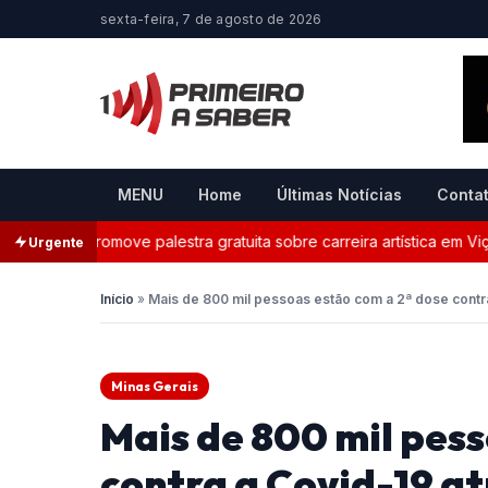
sexta-feira, 7 de agosto de 2026
MENU
Home
Últimas Notícias
Conta
nça promove palestra gratuita sobre carreira artística em Viçosa
Urgente
Início
»
Mais de 800 mil pessoas estão com a 2ª dose contr
Minas Gerais
Mais de 800 mil pess
contra a Covid-19 a