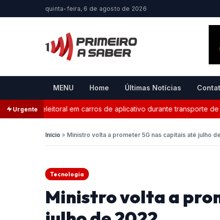
quinta-feira, 6 de agosto de 2026
MENU
Home
Últimas Notícias
Conta
anda eleitoral em carros de aplicativo durante transporte de pass
Urgente
Início
»
Ministro volta a prometer 5G nas capitais até julho 
Tecnologia
Ministro volta a pro
julho de 2022