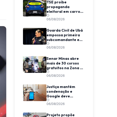
TSE proíbe
propaganda
eleitoral em carros
de aplicativo
06/08/2026
durante transporte
de passageiros
Guarda Civil de Ubá
empossa primeira
subcomandante e
cria estrutura
06/08/2026
voltada à proteção
das mulheres
Senar Minas abre
mais de 30 cursos
gratuitos na Zona da
Mata e Caparaó
06/08/2026
Justiça mantém
condenação e
Google deve
indenizar usuário
06/08/2026
por invasão de e-
mail em MG
Projeto propõe