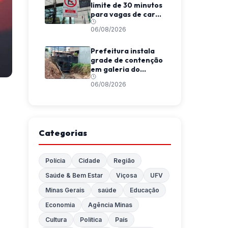
limite de 30 minutos
para vagas de carga
e descarga em
06/08/2026
Viçosa
Prefeitura instala
grade de contenção
em galeria do
Córrego da
06/08/2026
Conceição
Categorias
Polícia
Cidade
Região
Saúde & Bem Estar
Viçosa
UFV
Minas Gerais
saúde
Educação
Economia
Agência Minas
Cultura
Política
País