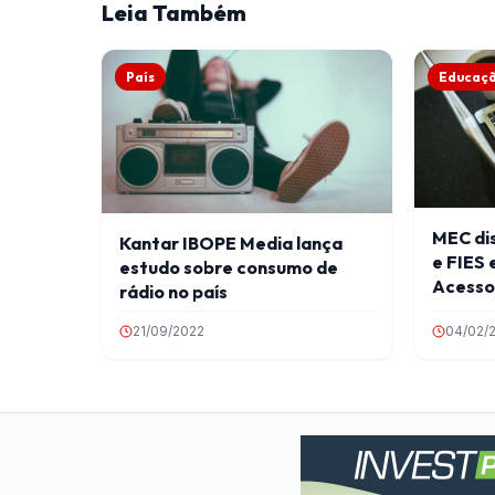
Leia Também
País
Educaç
MEC dis
Kantar IBOPE Media lança
e FIES 
estudo sobre consumo de
Acesso 
rádio no país
21/09/2022
04/02/