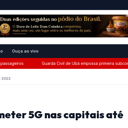
to
Ouça ao vivo
ageiros
Guarda Civil de Ubá empossa primeira subcomandant
de 2022
meter 5G nas capitais até