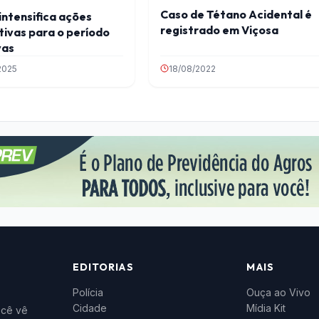
Caso de Tétano Acidental é
intensifica ações
registrado em Viçosa
ivas para o período
vas
2025
18/08/2022
EDITORIAS
MAIS
Polícia
Ouça ao Vivo
Cidade
Mídia Kit
ocê vê