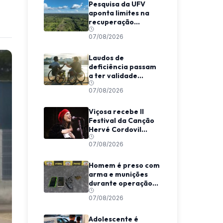
Pesquisa da UFV
aponta limites na
recuperação
climática de
07/08/2026
florestas
secundárias na
Amazônia
Laudos de
deficiência passam
a ter validade
indeterminada em
07/08/2026
Minas Gerais
Viçosa recebe II
Festival da Canção
Hervé Cordovil
neste fim de semana
07/08/2026
Homem é preso com
arma e munições
durante operação
da Polícia Militar em
07/08/2026
Araponga
Adolescente é