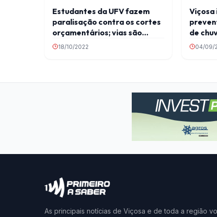
Estudantes da UFV fazem
Viçosa 
paralisação contra os cortes
prevent
orçamentários; vias são
de chu
fechadas
18/10/2022
04/09/
As principais notícias de Viçosa e de toda a região v