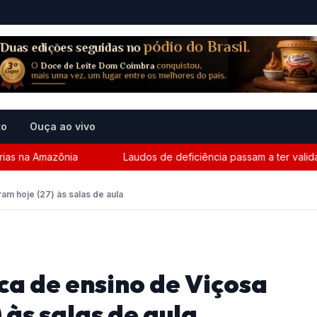
to
Ouça ao vivo
 na Amazônia
Laudos de deficiência passam a ter validade 
am hoje (27) às salas de aula
ca de ensino de Viçosa
 às salas de aula