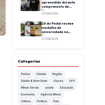
apreendido durante
cumprimento de
mandado em Ubá
07/08/2026
Zé do Pedal recebe
medalha de
universidade na
Polônia por atuação
07/08/2026
em ações
humanitárias
Categorias
Polícia
Cidade
Região
Saúde & Bem Estar
Viçosa
UFV
Minas Gerais
saúde
Educação
Economia
Agência Minas
Cultura
Política
País