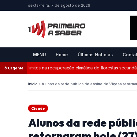
sexta-feira, 7 de agosto de 2026
MENU
Home
Últimas Notícias
Conta
 aponta limites na recuperação climática de florestas secundárias
Urgente
Início
»
Alunos da rede pública de ensino de Viçosa retornar
Cidade
Alunos da rede públi
retornaram hoje (27)