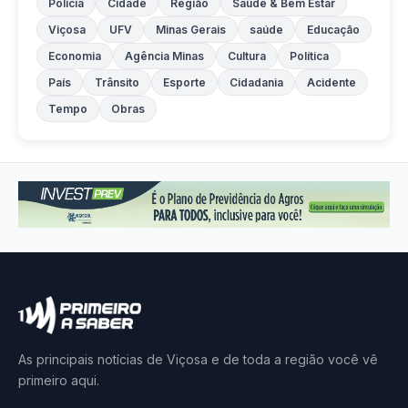
Polícia
Cidade
Região
Saúde & Bem Estar
Viçosa
UFV
Minas Gerais
saúde
Educação
Economia
Agência Minas
Cultura
Política
País
Trânsito
Esporte
Cidadania
Acidente
Tempo
Obras
As principais notícias de Viçosa e de toda a região você vê
primeiro aqui.