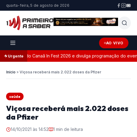
quarta-feira, 5 de agosto de 2026
AO VIVO
site oficial do Canaã In Fest 2026 e divulga programação do evento
Urgente
Início
»
Viçosa receberá mais 2.022 doses da Pfizer
saúde
Viçosa receberá mais 2.022 doses
da Pfizer
14/10/2021 às 14:52
1 min de leitura