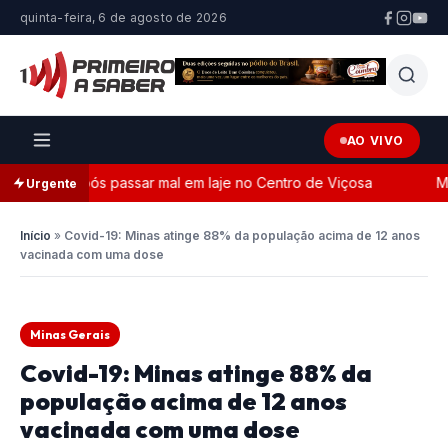
quinta-feira, 6 de agosto de 2026
AO VIVO
morre após passar mal em laje no Centro de Viçosa
MPMG
Urgente
Início
»
Covid-19: Minas atinge 88% da população acima de 12 anos
vacinada com uma dose
Minas Gerais
Covid-19: Minas atinge 88% da
população acima de 12 anos
vacinada com uma dose