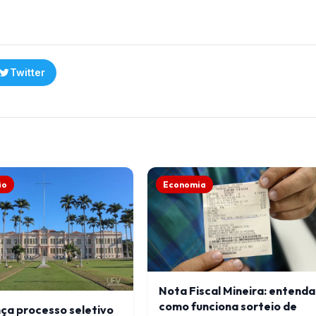
Twitter
ão
Economia
Nota Fiscal Mineira: entenda
como funciona sorteio de
ça processo seletivo