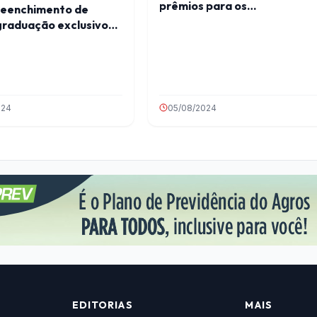
prêmios para os
reenchimento de
consumidores em MG
graduação exclusivo
osos
024
05/08/2024
EDITORIAS
MAIS