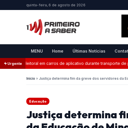
quinta-feira, 6 de agosto de 2026
MENU
Home
Últimas Notícias
Conta
nda eleitoral em carros de aplicativo durante transporte de passa
Urgente
Início
»
Justiça determina fim da greve dos servidores da 
Educação
Justiça determina fi
da Educação de Mina