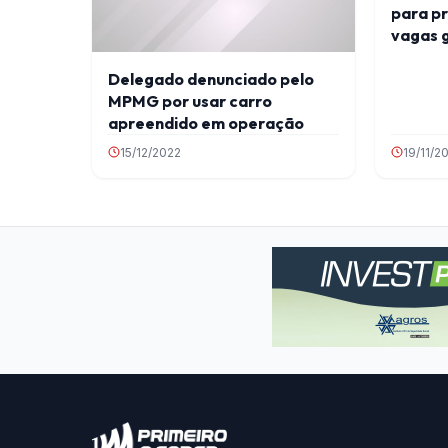
para p
vagas 
para id
Delegado denunciado pelo
MPMG por usar carro
apreendido em operação
15/12/2022
19/11/2