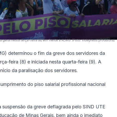
geral nesta terça-feira (8) em frente à ALMG. (Foto: Videpress produtora)
MG) determinou o fim da greve dos servidores da
-feira (8) e iniciada nesta quarta-feira (9). A
nício da paralisação dos servidores.
cumprimento do piso salarial profissional nacional
 a suspensão da greve deflagrada pelo SIND UTE
ducação de Minas Gerais, bem ainda o imediato