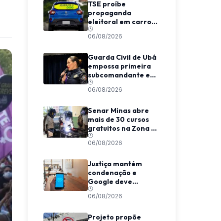
TSE proíbe
propaganda
eleitoral em carros
de aplicativo
06/08/2026
durante transporte
de passageiros
Guarda Civil de Ubá
empossa primeira
subcomandante e
cria estrutura
06/08/2026
voltada à proteção
das mulheres
Senar Minas abre
mais de 30 cursos
gratuitos na Zona da
Mata e Caparaó
06/08/2026
Justiça mantém
condenação e
Google deve
indenizar usuário
06/08/2026
por invasão de e-
mail em MG
Projeto propõe