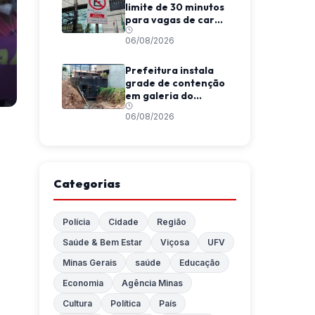
limite de 30 minutos
para vagas de carga
e descarga em
06/08/2026
Viçosa
Prefeitura instala
grade de contenção
em galeria do
Córrego da
06/08/2026
Conceição
Categorias
Polícia
Cidade
Região
Saúde & Bem Estar
Viçosa
UFV
Minas Gerais
saúde
Educação
Economia
Agência Minas
Cultura
Política
País