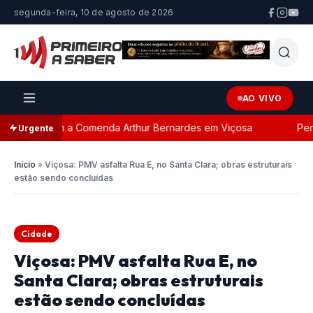
segunda-feira, 10 de agosto de 2026
AO VIVO
eada com a Comenda Arthur Bernardes em Viçosa
Persegu
Urgente
Início
»
Viçosa: PMV asfalta Rua E, no Santa Clara; obras estruturais
estão sendo concluídas
Cidade
Viçosa: PMV asfalta Rua E, no
Santa Clara; obras estruturais
estão sendo concluídas