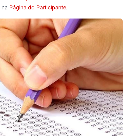
, na
Página do Participante
.