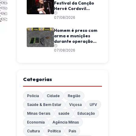
Festival da Canção
Hervé Cordovil
neste fim de semana
07/08/2026
Homem é preso com
arma e munições
durante operação
da Polícia Militar em
07/08/2026
Araponga
Categorias
Polícia
Cidade
Região
Saúde & Bem Estar
Viçosa
UFV
Minas Gerais
saúde
Educação
Economia
Agência Minas
Cultura
Política
País