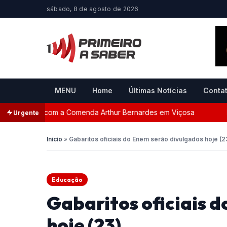
sábado, 8 de agosto de 2026
MENU
Home
Últimas Notícias
Conta
eada com a Comenda Arthur Bernardes em Viçosa
Persegu
Urgente
Início
»
Gabaritos oficiais do Enem serão divulgados hoje (2
Educação
Gabaritos oficiais 
hoje (23)