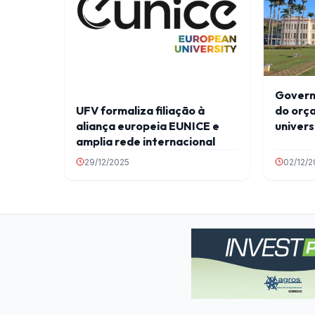
Govern
UFV formaliza filiação à
do orç
aliança europeia EUNICE e
univers
amplia rede internacional
29/12/2025
02/12/2