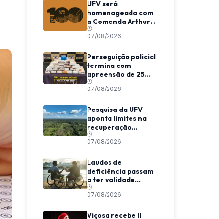
UFV será
homenageada com
a Comenda Arthur
Bernardes em
07/08/2026
Viçosa
Perseguição policial
termina com
apreensão de 25
barras de maconha
07/08/2026
entre Viçosa e
Coimbra
Pesquisa da UFV
aponta limites na
recuperação
climática de
07/08/2026
florestas
secundárias na
Amazônia
Laudos de
deficiência passam
a ter validade
indeterminada em
07/08/2026
Minas Gerais
Viçosa recebe II