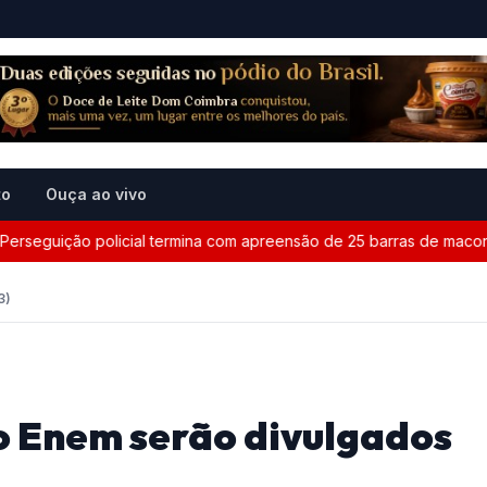
to
Ouça ao vivo
ição policial termina com apreensão de 25 barras de maconha ent
3)
do Enem serão divulgados