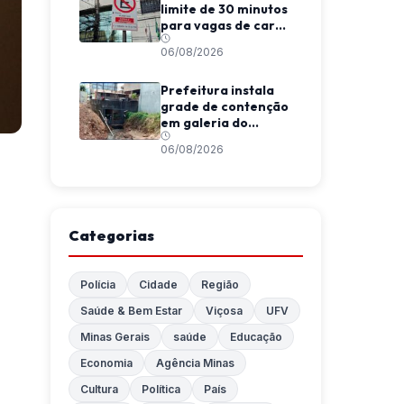
limite de 30 minutos
para vagas de carga
e descarga em
06/08/2026
Viçosa
Prefeitura instala
grade de contenção
em galeria do
Córrego da
06/08/2026
Conceição
Categorias
Polícia
Cidade
Região
Saúde & Bem Estar
Viçosa
UFV
Minas Gerais
saúde
Educação
Economia
Agência Minas
Cultura
Política
País