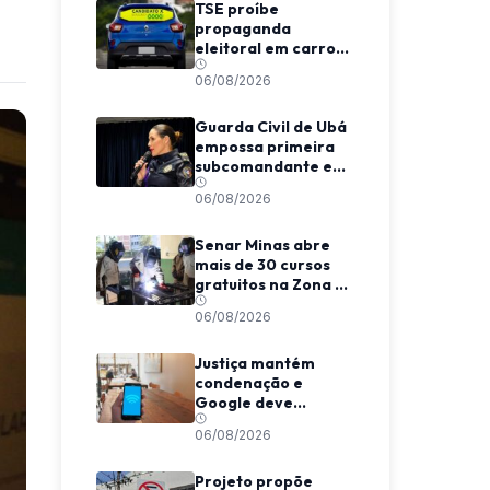
TSE proíbe
propaganda
eleitoral em carros
de aplicativo
06/08/2026
durante transporte
de passageiros
Guarda Civil de Ubá
empossa primeira
subcomandante e
cria estrutura
06/08/2026
voltada à proteção
das mulheres
Senar Minas abre
mais de 30 cursos
gratuitos na Zona da
Mata e Caparaó
06/08/2026
Justiça mantém
condenação e
Google deve
indenizar usuário
06/08/2026
por invasão de e-
mail em MG
Projeto propõe