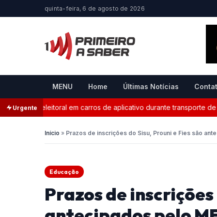
quinta-feira, 6 de agosto de 2026
MENU
Home
Últimas Notícias
Conta
anda eleitoral em carros de aplicativo durante transporte de pass
Urgente
Início
»
Prazos de inscrições do Sisu, Prouni e Fies são an
Educação
Prazos de inscrições 
antecipados pelo M