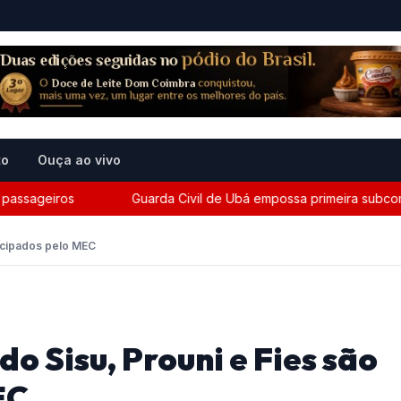
to
Ouça ao vivo
ageiros
Guarda Civil de Ubá empossa primeira subcomandant
tecipados pelo MEC
do Sisu, Prouni e Fies são
EC